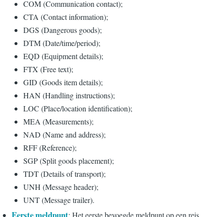
COM (Communication contact);
CTA (Contact information);
DGS (Dangerous goods);
DTM (Date/time/period);
EQD (Equipment details);
FTX (Free text);
GID (Goods item details);
HAN (Handling instructions);
LOC (Place/location identification);
MEA (Measurements);
NAD (Name and address);
RFF (Reference);
SGP (Split goods placement);
TDT (Details of transport);
UNH (Message header);
UNT (Message trailer).
Eerste meldpunt
: Het eerste bevoegde meldpunt op een reis