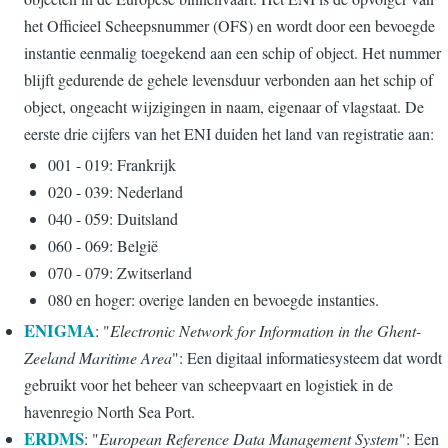
het Officieel Scheepsnummer (OFS) en wordt door een bevoegde
instantie eenmalig toegekend aan een schip of object. Het nummer
blijft gedurende de gehele levensduur verbonden aan het schip of
object, ongeacht wijzigingen in naam, eigenaar of vlagstaat. De
eerste drie cijfers van het ENI duiden het land van registratie aan:
001 - 019: Frankrijk
020 - 039: Nederland
040 - 059: Duitsland
060 - 069: België
070 - 079: Zwitserland
080 en hoger: overige landen en bevoegde instanties.
ENIGMA
: "
Electronic Network for Information in the Ghent-
Zeeland Maritime Area
": Een digitaal informatiesysteem dat wordt
gebruikt voor het beheer van scheepvaart en logistiek in de
havenregio North Sea Port.
ERDMS
: "
European Reference Data Management System
": Een