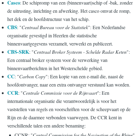
Casco
: De schipromp van een (binnenvaart)schip of -bak, zonder
de uitrusting, inrichting en afwerking. Het casco omvat de romp,
het dek en de hoofdstructuur van het schip.
CBS
: "
Centraal Bureau voor de Statistiek
": Een Nederlandse
organisatie gevestigd in Heerlen die statistische
binnenvaartgegevens verzamelt, verwerkt en publiceert.
CBS-SRK
: "
Centraal Broker Systeem - Schelde Radar Keten
":
Een centraal broker systeem voor de verwerking van
binnenvaartberichten in het Westerschelde gebied.
CC
: "
Carbon Copy
": Een kopie van een e-mail die, naast de
hoofdontvanger, naar een extra ontvanger verstuurd kan worden.
CCR
: "
Centrale Commissie voor de Rijnvaart
": Een
internationale organisatie die verantwoordelijk is voor het
vaststellen van regels en voorschriften voor de scheepvaart op de
Rijn en de daarmee verbonden vaarwegen. De CCR kent in
verschillende talen een andere benaming:
CCNR: "
Central Commission for the Navigation of the Rhine
"