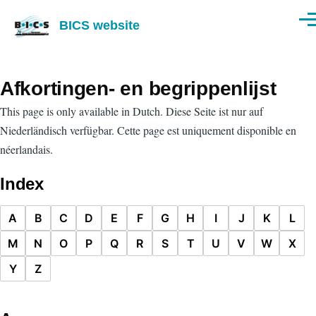
Skip to main content
BICS website
Men
Afkortingen- en begrippenlijst
This page is only available in Dutch.
Diese Seite ist nur auf
Niederländisch verfügbar.
Cette page est uniquement disponible en
néerlandais.
Index
A
B
C
D
E
F
G
H
I
J
K
L
M
N
O
P
Q
R
S
T
U
V
W
X
Y
Z