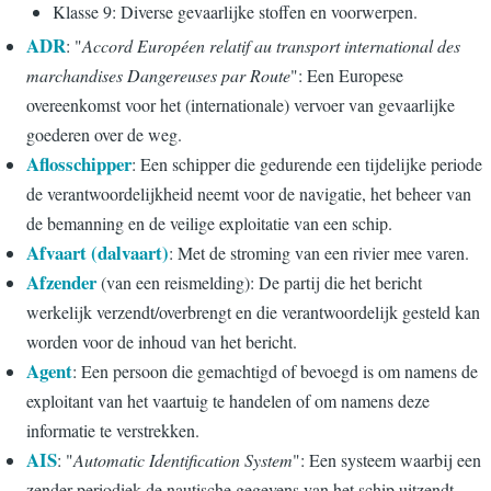
Klasse 9: Diverse gevaarlijke stoffen en voorwerpen.
ADR
: "
Accord Européen relatif au transport international des
marchandises Dangereuses par Route
": Een Europese
overeenkomst voor het (internationale) vervoer van gevaarlijke
goederen over de weg.
Aflosschipper
: Een schipper die gedurende een tijdelijke periode
de verantwoordelijkheid neemt voor de navigatie, het beheer van
de bemanning en de veilige exploitatie van een schip.
Afvaart (dalvaart)
: Met de stroming van een rivier mee varen.
Afzender
(van een reismelding): De partij die het bericht
werkelijk verzendt/overbrengt en die verantwoordelijk gesteld kan
worden voor de inhoud van het bericht.
Agent
: Een persoon die gemachtigd of bevoegd is om namens de
exploitant van het vaartuig te handelen of om namens deze
informatie te verstrekken.
AIS
: "
Automatic Identification System
": Een systeem waarbij een
zender periodiek de nautische gegevens van het schip uitzendt.