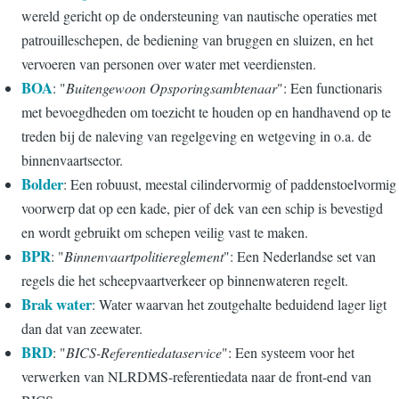
wereld gericht op de ondersteuning van nautische operaties met
patrouilleschepen, de bediening van bruggen en sluizen, en het
vervoeren van personen over water met veerdiensten.
BOA
: "
Buitengewoon Opsporingsambtenaar
": Een functionaris
met bevoegdheden om toezicht te houden op en handhavend op te
treden bij de naleving van regelgeving en wetgeving in o.a. de
binnenvaartsector.
Bolder
: Een robuust, meestal cilindervormig of paddenstoelvormig
voorwerp dat op een kade, pier of dek van een schip is bevestigd
en wordt gebruikt om schepen veilig vast te maken.
BPR
: "
Binnenvaartpolitiereglement
": Een Nederlandse set van
regels die het scheepvaartverkeer op binnenwateren regelt.
Brak water
: Water waarvan het zoutgehalte beduidend lager ligt
dan dat van zeewater.
BRD
: "
BICS-Referentiedataservice
": Een systeem voor het
verwerken van NLRDMS-referentiedata naar de front-end van