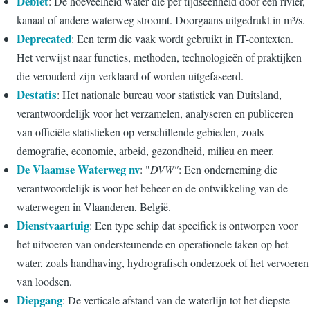
Debiet
: De hoeveelheid water die per tijdseenheid door een rivier,
kanaal of andere waterweg stroomt. Doorgaans uitgedrukt in m³/s.
Deprecated
: Een term die vaak wordt gebruikt in IT-contexten.
Het verwijst naar functies, methoden, technologieën of praktijken
die verouderd zijn verklaard of worden uitgefaseerd.
Destatis
: Het nationale bureau voor statistiek van Duitsland,
verantwoordelijk voor het verzamelen, analyseren en publiceren
van officiële statistieken op verschillende gebieden, zoals
demografie, economie, arbeid, gezondheid, milieu en meer.
De Vlaamse Waterweg nv
: "
DVW"
: Een onderneming die
verantwoordelijk is voor het beheer en de ontwikkeling van de
waterwegen in Vlaanderen, België.
Dienstvaartuig
: Een type schip dat specifiek is ontworpen voor
het uitvoeren van ondersteunende en operationele taken op het
water, zoals handhaving, hydrografisch onderzoek of het vervoeren
van loodsen.
Diepgang
: De verticale afstand van de waterlijn tot het diepste