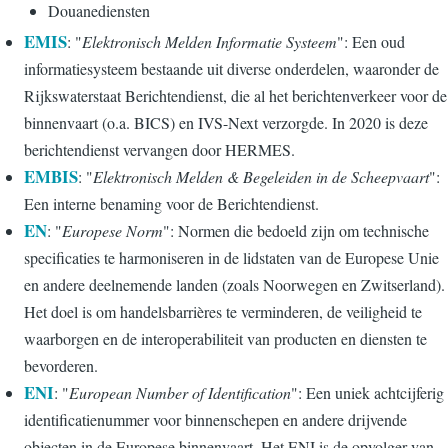
Douanediensten
EMIS
: "
Elektronisch Melden Informatie Systeem
": Een oud
informatiesysteem bestaande uit diverse onderdelen, waaronder de
Rijkswaterstaat Berichtendienst, die al het berichtenverkeer voor de
binnenvaart (o.a. BICS) en IVS-Next verzorgde. In 2020 is deze
berichtendienst vervangen door HERMES.
EMBIS
: "
Elektronisch Melden & Begeleiden in de Scheepvaart
":
Een interne benaming voor de Berichtendienst.
EN
: "
Europese Norm
": Normen die bedoeld zijn om technische
specificaties te harmoniseren in de lidstaten van de Europese Unie
en andere deelnemende landen (zoals Noorwegen en Zwitserland).
Het doel is om handelsbarrières te verminderen, de veiligheid te
waarborgen en de interoperabiliteit van producten en diensten te
bevorderen.
ENI
: "
European Number of Identification
": Een uniek achtcijferig
identificatienummer voor binnenschepen en andere drijvende
objecten in de Europese binnenvaart. Het ENI is de opvolger van