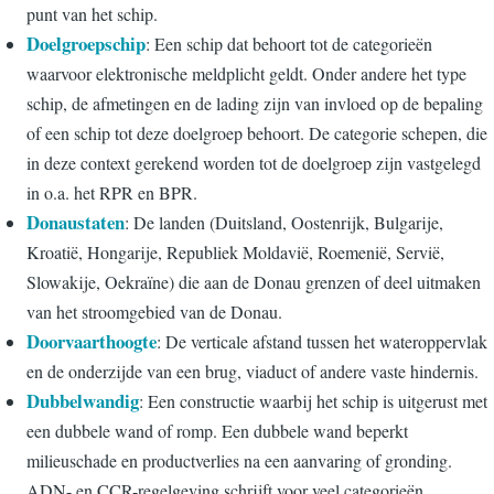
punt van het schip.
Doelgroepschip
: Een schip dat behoort tot de categorieën
waarvoor elektronische meldplicht geldt. Onder andere het type
schip, de afmetingen en de lading zijn van invloed op de bepaling
of een schip tot deze doelgroep behoort. De categorie schepen, die
in deze context gerekend worden tot de doelgroep zijn vastgelegd
in o.a. het RPR en BPR.
Donaustaten
: De landen (Duitsland, Oostenrijk, Bulgarije,
Kroatië, Hongarije, Republiek Moldavië, Roemenië, Servië,
Slowakije, Oekraïne) die aan de Donau grenzen of deel uitmaken
van het stroomgebied van de Donau.
Doorvaarthoogte
: De verticale afstand tussen het wateroppervlak
en de onderzijde van een brug, viaduct of andere vaste hindernis.
Dubbelwandig
: Een constructie waarbij het schip is uitgerust met
een dubbele wand of romp. Een dubbele wand beperkt
milieuschade en productverlies na een aanvaring of gronding.
ADN- en CCR-regelgeving schrijft voor veel categorieën