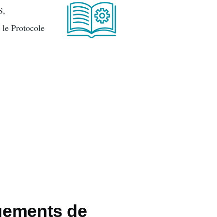
S,
 le Protocole
rgements de