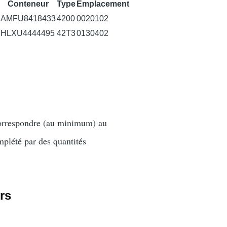
Conteneur
Type
Emplacement
AMFU8418433
4200
0020102
HLXU4444495
42T3
0130402
correspondre (au minimum) au
mplété par des quantités
rs