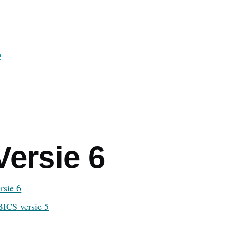
e
Versie 6
rsie 6
BICS versie 5