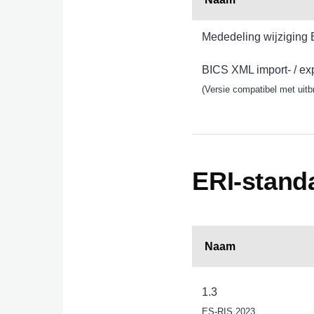
Mededeling wijziging 
BICS XML import- / exp
(Versie compatibel met uitb
ERI-standa
Naam
1.3
ES-RIS 2023