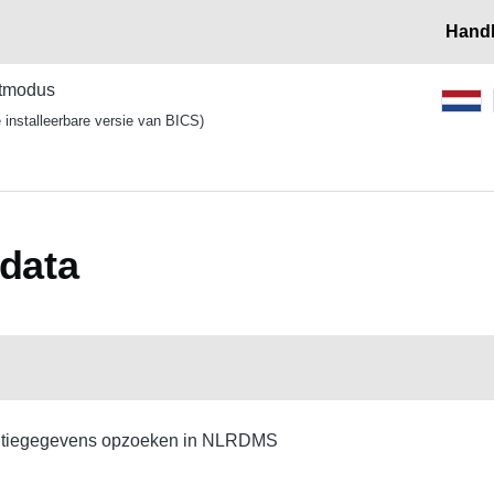
Handl
stmodus
 installeerbare versie van BICS)
edata
entiegegevens opzoeken in NLRDMS