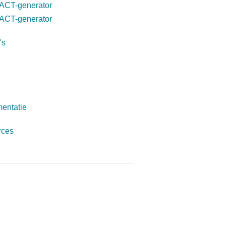
ACT-generator
ACT-generator
's
entatie
rces