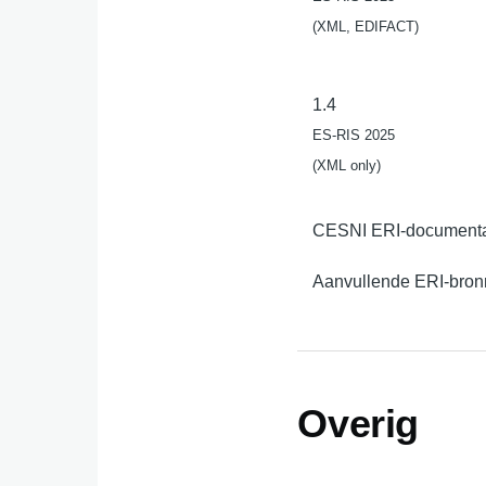
(XML, EDIFACT)
1.4
ES-RIS 2025
(XML only)
CESNI ERI-documenta
Aanvullende ERI-bro
Overig