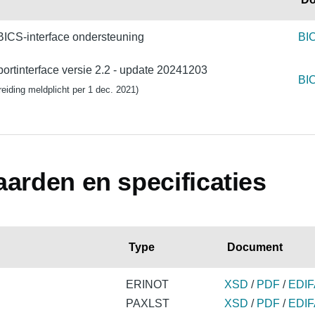
BICS-interface ondersteuning
BIC
ortinterface versie 2.2 - update 20241203
BI
reiding meldplicht per 1 dec. 2021)
arden en specificaties
Type
Document
ERINOT
XSD
/
PDF
/
EDIF
PAXLST
XSD
/
PDF
/
EDIF