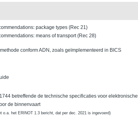
ommendations: package types (Rec 21)
mmendations: means of transport (Rec 28)
smethode conform ADN, zoals geïmplementeerd in BICS
uide
744 betreffende de technische specificaties voor elektronische
oor de binnenvaart
t o.a. het ERINOT 1.3 bericht, dat per dec. 2021 is ingevoerd)